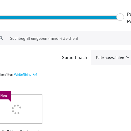
P
P
Sortiert nach:
kenfilter:
WhiteRhino
Neu