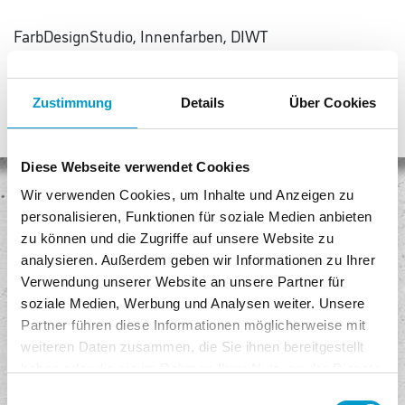
FarbDesignStudio, Innenfarben, DIWT
Zustimmung
Details
Über Cookies
Diese Webseite verwendet Cookies
Wir verwenden Cookies, um Inhalte und Anzeigen zu
Keine Versandkosten
personalisieren, Funktionen für soziale Medien anbieten
zu können und die Zugriffe auf unsere Website zu
Egal, wie viel Sie kaufen, Sie bezahlen keine Versandkosten!
analysieren. Außerdem geben wir Informationen zu Ihrer
Sicheres Einkaufen
Verwendung unserer Website an unsere Partner für
soziale Medien, Werbung und Analysen weiter. Unsere
Unser Shop ist mit modernster Sicherheitssoftware ausgestattet.
Partner führen diese Informationen möglicherweise mit
Kostenlose Rückgabe
weiteren Daten zusammen, die Sie ihnen bereitgestellt
Senden Sie die Ware innerhalb von 14 Tagen kostenlos zurück.
haben oder die sie im Rahmen Ihrer Nutzung der Dienste
gesammelt haben.
Einwilligungsauswahl
Bequem und sicher bezahlen