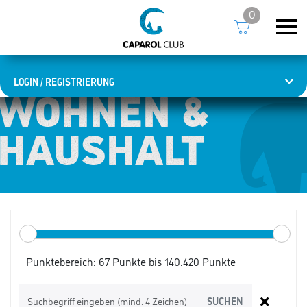
0
LOGIN / REGISTRIERUNG
WOHNEN &
WOHNEN &
HAUSHALT
HAUSHALT
Punktebereich:
67 Punkte bis 140.420 Punkte
SUCHEN