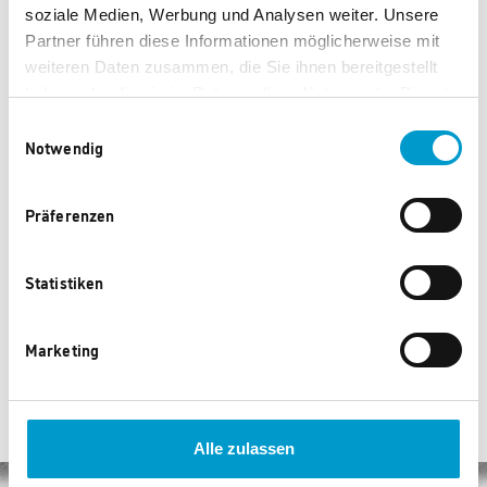
950 Punkte
1.010 Punkte
soziale Medien, Werbung und Analysen weiter. Unsere
Partner führen diese Informationen möglicherweise mit
weiteren Daten zusammen, die Sie ihnen bereitgestellt
haben oder die sie im Rahmen Ihrer Nutzung der Dienste
gesammelt haben.
Einwilligungsauswahl
Notwendig
Genius® Twist N Joy
Thermos Isolierbecher
Präferenzen
Zerkleinerer
1.010 Punkte
1.130 Punkte
Statistiken
‹
1
2
3
...
35
›
Marketing
Alle zulassen