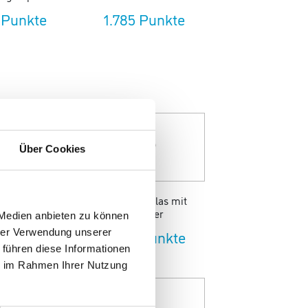
 Punkte
1.785 Punkte
Über Cookies
rzfilter Spice
AdHoc Teeglas mit
omb
Teefilter
 Medien anbieten zu können
hrer Verwendung unserer
 Punkte
1.995 Punkte
 führen diese Informationen
ie im Rahmen Ihrer Nutzung