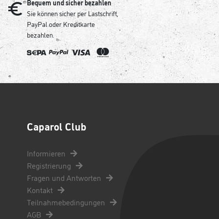
Bequem und sicher bezahlen
Sie können sicher per Lastschrift,
PayPal oder Kreditkarte
bezahlen.
Caparol Club
Informieren
Registrierung
Fragen und Antworten
Kontakt
Teilnahmebedingungen
AGB