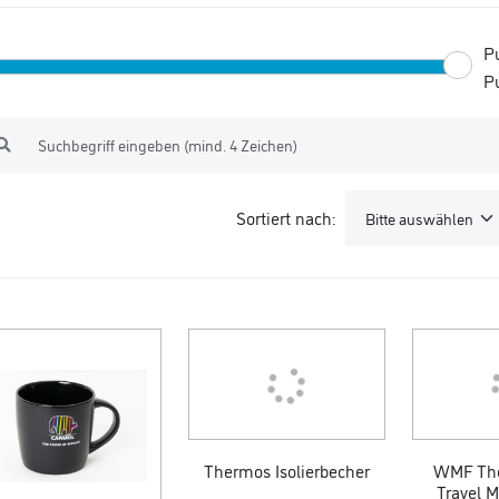
P
P
Sortiert nach:
Thermos Isolierbecher
WMF Th
Travel 