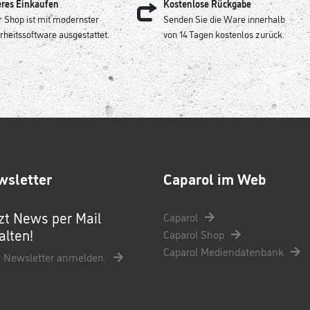
eres Einkaufen
Kostenlose Rückgabe
 Shop ist mit modernster
Senden Sie die Ware innerhalb
rheitssoftware ausgestattet.
von 14 Tagen kostenlos zurück.
wsletter
Caparol im Web
zt News per Mail
Caparol
alten!
Caparol Shop
Caparol Mediendatenbank
 Newsletter anmelden.