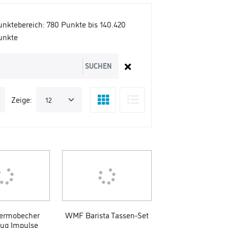
unktebereich:
780 Punkte bis 140.420
unkte
SUCHEN
Zeige:
ermobecher
WMF Barista Tassen-Set
Mug Impulse