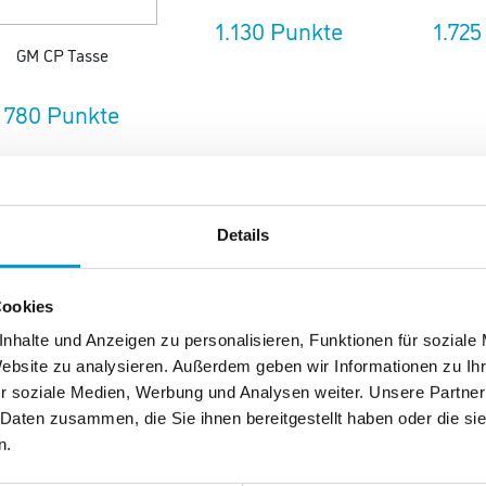
1.130 Punkte
1.725
GM CP Tasse
780 Punkte
Details
Cookies
ERMOS Isoliertasse
Milu Isolierbecher-Set to
Adhoc Gewü
Longlife Cup
go
B
nhalte und Anzeigen zu personalisieren, Funktionen für soziale
Website zu analysieren. Außerdem geben wir Informationen zu I
1.785 Punkte
1.960 Punkte
1.995
r soziale Medien, Werbung und Analysen weiter. Unsere Partner
 Daten zusammen, die Sie ihnen bereitgestellt haben oder die s
Neu
n.