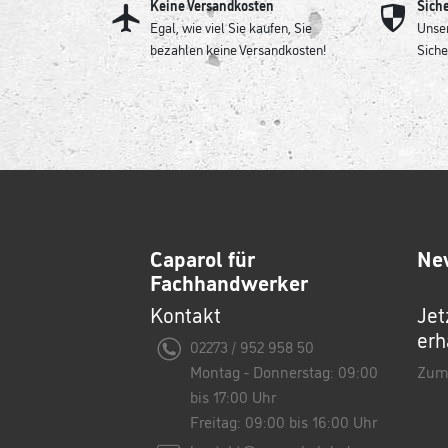
Keine Versandkosten
Sich
Egal, wie viel Sie kaufen, Sie
Unser
bezahlen keine Versandkosten!
Siche
Caparol für
Ne
Fachhandwerker
Kontakt
Jet
erh
02273 / 952 958 50
Montag - Donnerstag: 09:00
Zum
bis 17:00 Uhr
Freitag: 09:00 bis 16:00 Uhr