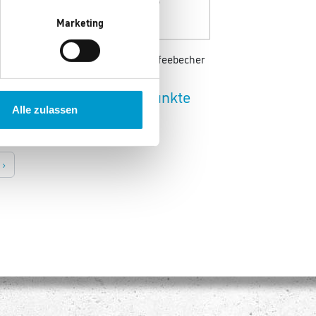
Marketing
ierkanne NEO
Alfi Isolier-Kaffeebecher
PRO
 Punkte
2.365 Punkte
Alle zulassen
›