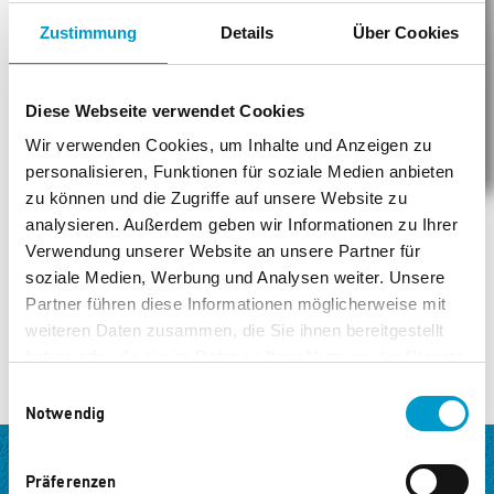
Bei uns ist immer was los: Jede
Zustimmung
Details
Über Cookies
Menge obernice Aktionen, für
noch mehr PowerPunkte.
Diese Webseite verwendet Cookies
Verpass' keine Aktion!
Wir verwenden Cookies, um Inhalte und Anzeigen zu
personalisieren, Funktionen für soziale Medien anbieten
zu können und die Zugriffe auf unsere Website zu
analysieren. Außerdem geben wir Informationen zu Ihrer
Verwendung unserer Website an unsere Partner für
soziale Medien, Werbung und Analysen weiter. Unsere
Partner führen diese Informationen möglicherweise mit
weiteren Daten zusammen, die Sie ihnen bereitgestellt
haben oder die sie im Rahmen Ihrer Nutzung der Dienste
gesammelt haben.
Einwilligungsauswahl
Notwendig
OBERNICE
PRÄMIENWELT
Präferenzen