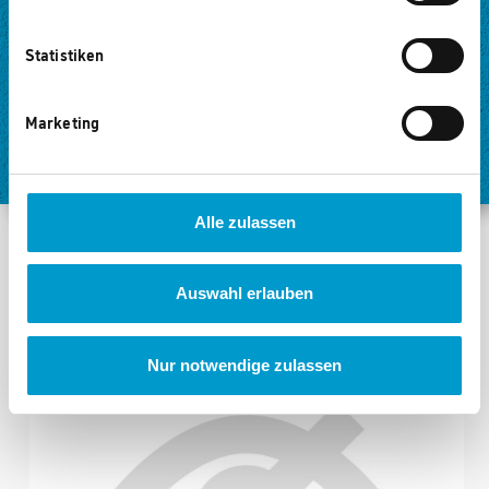
Fleißig PowerPunkte gesammelt? Zeit,
Statistiken
diese einzulösen und viele obernice
Marketing
Prämien zu ergattern.
Alle zulassen
Auswahl erlauben
Neu
Nur notwendige zulassen