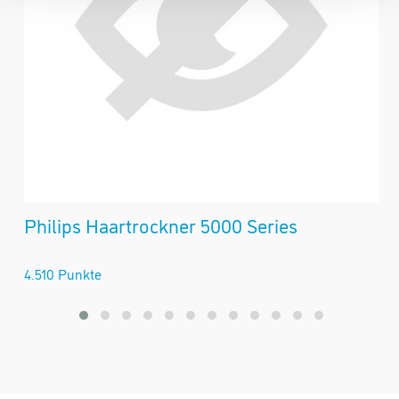
Philips Haartrockner 5000 Series
J
4.510 Punkte
1