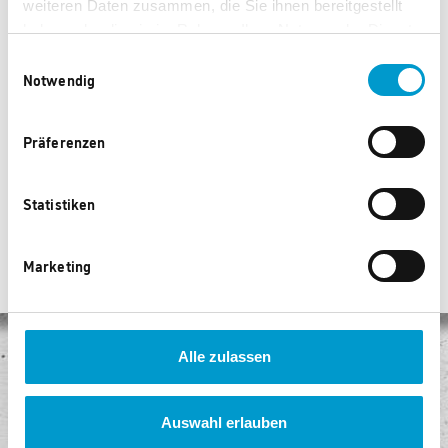
weiteren Daten zusammen, die Sie ihnen bereitgestellt
haben oder die sie im Rahmen Ihrer Nutzung der Dienste
gesammelt haben.
Einwilligungsauswahl
MyDays Gutscheinbox
MyDays Gutscheinbox
Notwendig
"Maximaler Fahrspaß"
"Einzigartige Nächte"
18.990 Punkte
18.990 Punkte
Präferenzen
‹
1
2
›
Statistiken
Marketing
Alle zulassen
Keine Versandkosten
Egal, wie viel Sie kaufen, Sie bezahlen keine Versandkosten!
Auswahl erlauben
Sicheres Einkaufen