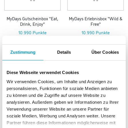
MyDays Gutscheinbox "Eat,
MyDays Erlebnisbox "Wild &
Drink, Enjoy"
Free"
10.990 Punkte
10.990 Punkte
Zustimmung
Details
Über Cookies
Diese Webseite verwendet Cookies
Wir verwenden Cookies, um Inhalte und Anzeigen zu
MyDays Gutscheinbox
MyDays Gutscheinbox "3
personalisieren, Funktionen für soziale Medien anbieten
"Wellnesshotels"
Tage Du & Ich"
zu können und die Zugriffe auf unsere Website zu
17.990 Punkte
17.990 Punkte
analysieren. Außerdem geben wir Informationen zu Ihrer
Verwendung unserer Website an unsere Partner für
soziale Medien, Werbung und Analysen weiter. Unsere
Partner führen diese Informationen möglicherweise mit