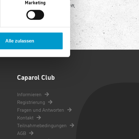
Marketing
Sie können sicher per Lastschrift,
PayPal oder Kreditkarte
bezahlen.
Alle zulassen
Caparol Club
Informieren
Registrierung
Fragen und Antworten
Kontakt
Teilnahmebedingungen
AGB