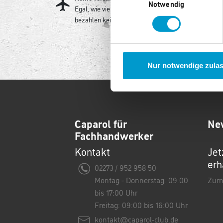
Notwendig
Egal, wie viel Sie kaufen, Sie
Unser
bezahlen keine Versandkosten!
Siche
Nur notwendige zula
Caparol für
Ne
Fachhandwerker
Kontakt
Jet
erh
02273 / 952 958 50
Montag - Donnerstag: 09:00
Zum
bis 17:00 Uhr
Freitag: 09:00 bis 16:00 Uhr
kontakt@caparol-club.de