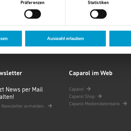
Präferenzen
Statistiken
 Shop ist mit modernster
Senden Sie die Ware innerhalb
rheitssoftware ausgestattet.
von 14 Tagen kostenlos zurück.
ssen
Auswahl erlauben
wsletter
Caparol im Web
zt News per Mail
Caparol
alten!
Caparol Shop
Caparol Mediendatenbank
 Newsletter anmelden.