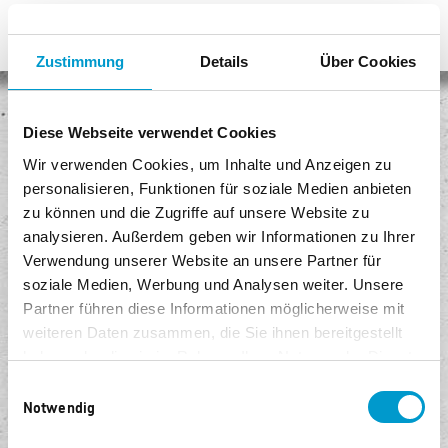
Zustimmung
Details
Über Cookies
Keine Versandkosten
Diese Webseite verwendet Cookies
Egal, wie viel Sie kaufen, Sie bezahlen keine Versandkosten!
Wir verwenden Cookies, um Inhalte und Anzeigen zu
personalisieren, Funktionen für soziale Medien anbieten
Sicheres Einkaufen
zu können und die Zugriffe auf unsere Website zu
Unser Shop ist mit modernster Sicherheitssoftware ausgestattet.
analysieren. Außerdem geben wir Informationen zu Ihrer
Verwendung unserer Website an unsere Partner für
Kostenlose Rückgabe
soziale Medien, Werbung und Analysen weiter. Unsere
Senden Sie die Ware innerhalb von 14 Tagen kostenlos zurück.
Partner führen diese Informationen möglicherweise mit
weiteren Daten zusammen, die Sie ihnen bereitgestellt
Bequem und sicher bezahlen
haben oder die sie im Rahmen Ihrer Nutzung der Dienste
Sie können sicher per Lastschrift, PayPal oder Kreditkarte bezahlen.
gesammelt haben.
Einwilligungsauswahl
Notwendig