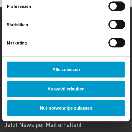
Präferenzen
CAPAROL FÜR FACHHANDWERKER
Statistiken
Kontakt
Marketing
02273 / 952 958 50
Montag - Donnerstag: 09:00 bis 17:00 Uhr
Freitag: 09:00 bis 16:00 Uhr
kontakt@caparol-club.de
Alle zulassen
Auswahl erlauben
NEWSLETTER
Nur notwendige zulassen
Jetzt News per Mail erhalten!