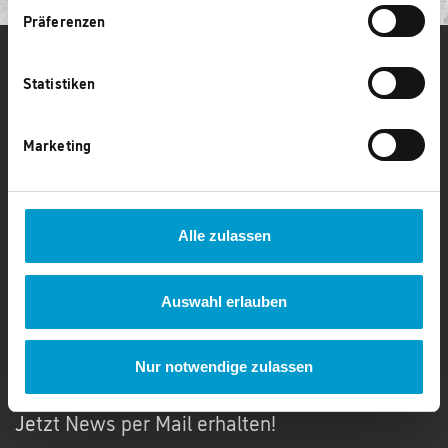
Präferenzen
CAPAROL FÜR FACHHANDWERKER
Statistiken
Kontakt
Marketing
02273 / 952 958 50
Montag - Donnerstag: 09:00 bis 17:00 Uhr
Freitag: 09:00 bis 16:00 Uhr
kontakt@caparol-club.de
Alle zulassen
Auswahl erlauben
NEWSLETTER
Nur notwendige zulassen
Jetzt News per Mail erhalten!