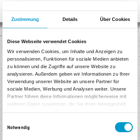
Zustimmung
Details
Über Cookies
Keine Versandkosten
Diese Webseite verwendet Cookies
Egal, wie viel Sie kaufen, Sie bezahlen keine Versandkosten!
Wir verwenden Cookies, um Inhalte und Anzeigen zu
personalisieren, Funktionen für soziale Medien anbieten
Sicheres Einkaufen
zu können und die Zugriffe auf unsere Website zu
Unser Shop ist mit modernster Sicherheitssoftware ausgestattet.
analysieren. Außerdem geben wir Informationen zu Ihrer
Verwendung unserer Website an unsere Partner für
Kostenlose Rückgabe
soziale Medien, Werbung und Analysen weiter. Unsere
Senden Sie die Ware innerhalb von 14 Tagen kostenlos zurück.
Partner führen diese Informationen möglicherweise mit
weiteren Daten zusammen, die Sie ihnen bereitgestellt
Bequem und sicher bezahlen
haben oder die sie im Rahmen Ihrer Nutzung der Dienste
Sie können sicher per Lastschrift, PayPal oder Kreditkarte bezahlen.
gesammelt haben.
Einwilligungsauswahl
Notwendig