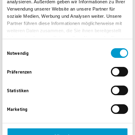
analysieren. Außerdem geben wir Informationen zu Ihrer
Verwendung unserer Website an unsere Partner für
Steinhäuser SA
soziale Medien, Werbung und Analysen weiter. Unsere
Partner führen diese Informationen möglicherweise mit
weiteren Daten zusammen, die Sie ihnen bereitgestellt
haben oder die sie im Rahmen Ihrer Nutzung der Dienste
50, rue de la
gesammelt haben.
Einwilligungsauswahl
Notwendig
poudrerie
Präferenzen
Statistiken
3364
Marketing
Leudelange