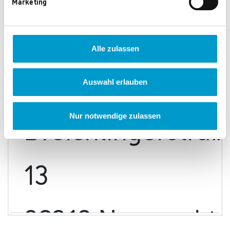
Marketing
lederer.de
Farben Lederer
Alle zulassen
GmbH
Auswahl erlauben
Dreichlingerstraß
Nur notwendige zulassen
13
92318 Neumarkt