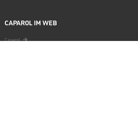
CAPAROL IM WEB
Caparol
Caparol Shop
Caparol Mediendatenbank
CAPAROL CLUB
Informieren
Registrierung
Fragen und Antworten
Kontakt
Teilnahmebedingungen
AGB