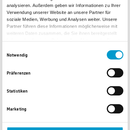
Wexel GmbH
analysieren. Außerdem geben wir Informationen zu Ihrer
Verwendung unserer Website an unsere Partner für
soziale Medien, Werbung und Analysen weiter. Unsere
Roitzheimer
Partner führen diese Informationen möglicherweise mit
weiteren Daten zusammen, die Sie ihnen bereitgestellt
haben oder die sie im Rahmen Ihrer Nutzung der Dienste
Straße 178
gesammelt haben.
Einwilligungsauswahl
Notwendig
53879
Präferenzen
Statistiken
Euskirchen
Marketing