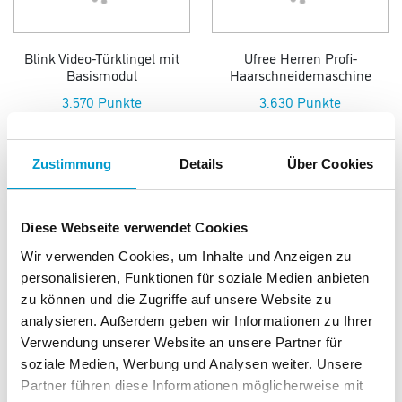
Blink Video-Türklingel mit
Ufree Herren Profi-
Basismodul
Haarschneidemaschine
3.570 Punkte
3.630 Punkte
Zustimmung
Details
Über Cookies
Diese Webseite verwendet Cookies
Wir verwenden Cookies, um Inhalte und Anzeigen zu
Amazon Echo Dot
AMAZON Gutschein 50€
personalisieren, Funktionen für soziale Medien anbieten
digitaler Code
zu können und die Zugriffe auf unsere Website zu
4.045 Punkte
5.000 Punkte
analysieren. Außerdem geben wir Informationen zu Ihrer
Verwendung unserer Website an unsere Partner für
soziale Medien, Werbung und Analysen weiter. Unsere
Partner führen diese Informationen möglicherweise mit