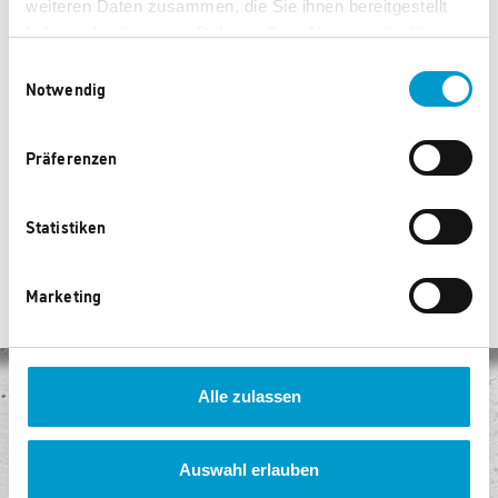
weiteren Daten zusammen, die Sie ihnen bereitgestellt
haben oder die sie im Rahmen Ihrer Nutzung der Dienste
gesammelt haben.
Einwilligungsauswahl
Amazon Echo Show 5
Amazon Echo Spot -
Notwendig
Smarter Wecker
7.735 Punkte
7.735 Punkte
Präferenzen
‹
1
2
›
Statistiken
Marketing
Alle zulassen
Keine Versandkosten
Egal, wie viel Sie kaufen, Sie bezahlen keine Versandkosten!
Auswahl erlauben
Sicheres Einkaufen