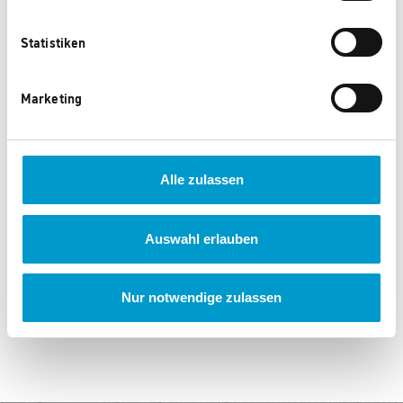
Statistiken
Marketing
Alle zulassen
GM CP Zollstock
GM CP Zettelbox
350 Punkte
450 Punkte
Auswahl erlauben
Nur notwendige zulassen
‹
1
2
3
...
104
›