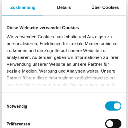
GM CP Textmarker
GM CP rPET Tasche
Zustimmung
Details
Über Cookies
150 Punkte
170 Punkte
Diese Webseite verwendet Cookies
Wir verwenden Cookies, um Inhalte und Anzeigen zu
personalisieren, Funktionen für soziale Medien anbieten
zu können und die Zugriffe auf unsere Website zu
analysieren. Außerdem geben wir Informationen zu Ihrer
Verwendung unserer Website an unsere Partner für
soziale Medien, Werbung und Analysen weiter. Unsere
Partner führen diese Informationen möglicherweise mit
weiteren Daten zusammen, die Sie ihnen bereitgestellt
haben oder die sie im Rahmen Ihrer Nutzung der Dienste
Caparol Cuttermesser
Caparol Stoffelefant
gesammelt haben.
"CapaFant"
Einwilligungsauswahl
Notwendig
333 Punkte
350 Punkte
Präferenzen