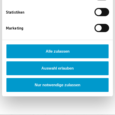
Statistiken
Marketing
Alle zulassen
GM CP Zollstock
GM CP Zettelbox
350 Punkte
450 Punkte
Auswahl erlauben
Nur notwendige zulassen
‹
1
2
3
...
104
›