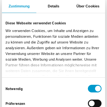
GM CP Textmarker
GM CP rPET Tasche
Zustimmung
Details
Über Cookies
150 Punkte
170 Punkte
Diese Webseite verwendet Cookies
Wir verwenden Cookies, um Inhalte und Anzeigen zu
personalisieren, Funktionen für soziale Medien anbieten
zu können und die Zugriffe auf unsere Website zu
analysieren. Außerdem geben wir Informationen zu Ihrer
Verwendung unserer Website an unsere Partner für
soziale Medien, Werbung und Analysen weiter. Unsere
Partner führen diese Informationen möglicherweise mit
weiteren Daten zusammen, die Sie ihnen bereitgestellt
haben oder die sie im Rahmen Ihrer Nutzung der Dienste
Caparol Cuttermesser
Caparol Stoffelefant
gesammelt haben.
"CapaFant"
Einwilligungsauswahl
Notwendig
333 Punkte
350 Punkte
Präferenzen