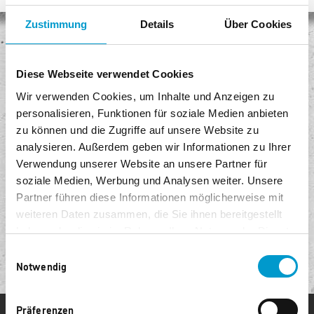
Zustimmung
Details
Über Cookies
Keine Versandkosten
Diese Webseite verwendet Cookies
Egal, wie viel Sie kaufen, Sie bezahlen keine Versandkosten!
Wir verwenden Cookies, um Inhalte und Anzeigen zu
Sicheres Einkaufen
personalisieren, Funktionen für soziale Medien anbieten
Unser Shop ist mit modernster Sicherheitssoftware ausgestattet.
zu können und die Zugriffe auf unsere Website zu
analysieren. Außerdem geben wir Informationen zu Ihrer
Kostenlose Rückgabe
Verwendung unserer Website an unsere Partner für
Senden Sie die Ware innerhalb von 14 Tagen kostenlos zurück.
soziale Medien, Werbung und Analysen weiter. Unsere
Partner führen diese Informationen möglicherweise mit
Bequem und sicher bezahlen
weiteren Daten zusammen, die Sie ihnen bereitgestellt
Sie können sicher per Lastschrift, PayPal oder Kreditkarte bezahlen.
haben oder die sie im Rahmen Ihrer Nutzung der Dienste
gesammelt haben.
Einwilligungsauswahl
Notwendig
Präferenzen