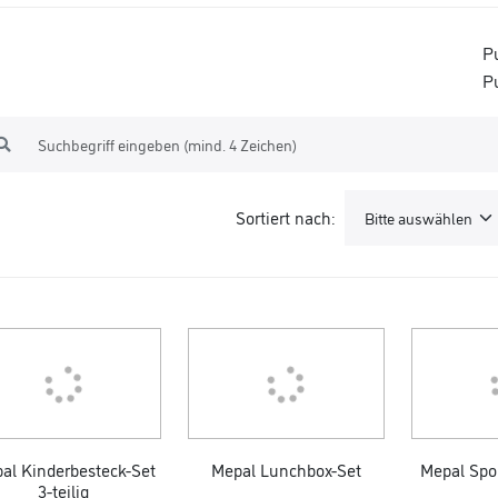
P
P
Sortiert nach:
al Kinderbesteck-Set
Mepal Lunchbox-Set
Mepal Spo
3-teilig