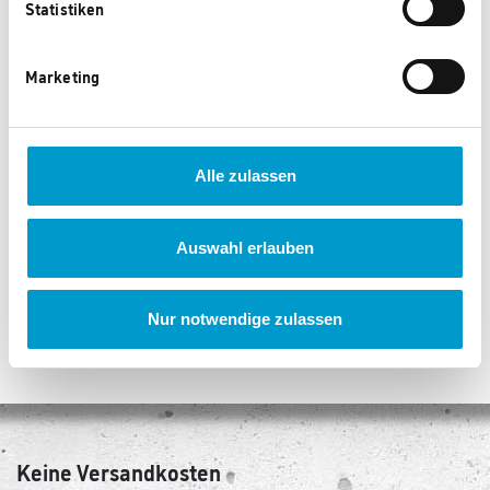
Statistiken
Marketing
Mepal Kinderbesteck-Set 3-
Nicer Dicer Minis 13tlg.
teilig
Alle zulassen
595 Punkte
655 Punkte
Auswahl erlauben
‹
1
...
2
3
4
...
104
›
Nur notwendige zulassen
Keine Versandkosten