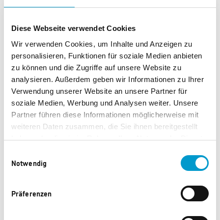
Caparol Fußmatte für POS
Caparol ColorReader Pro
9.000 Punkte
31.476 Punkte
Diese Webseite verwendet Cookies
Wir verwenden Cookies, um Inhalte und Anzeigen zu
personalisieren, Funktionen für soziale Medien anbieten
zu können und die Zugriffe auf unsere Website zu
analysieren. Außerdem geben wir Informationen zu Ihrer
Verwendung unserer Website an unsere Partner für
soziale Medien, Werbung und Analysen weiter. Unsere
Partner führen diese Informationen möglicherweise mit
weiteren Daten zusammen, die Sie ihnen bereitgestellt
haben oder die sie im Rahmen Ihrer Nutzung der Dienste
gesammelt haben.
Einwilligungsauswahl
Notwendig
Caparol
3D-System PLUS
Untersuchungskoffer zur
Farbtonblatt-Modul
Untergrundprüfung
46.410 Punkte
Präferenzen
38.080 Punkte