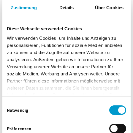
GM CP Textmarker
GM CP rPET Tasche
Zustimmung
Details
Über Cookies
150 Punkte
170 Punkte
Diese Webseite verwendet Cookies
Wir verwenden Cookies, um Inhalte und Anzeigen zu
personalisieren, Funktionen für soziale Medien anbieten
zu können und die Zugriffe auf unsere Website zu
analysieren. Außerdem geben wir Informationen zu Ihrer
Verwendung unserer Website an unsere Partner für
soziale Medien, Werbung und Analysen weiter. Unsere
Partner führen diese Informationen möglicherweise mit
weiteren Daten zusammen, die Sie ihnen bereitgestellt
haben oder die sie im Rahmen Ihrer Nutzung der Dienste
Caparol Cuttermesser
Caparol Stoffelefant
gesammelt haben.
"CapaFant"
Einwilligungsauswahl
Notwendig
333 Punkte
350 Punkte
Präferenzen