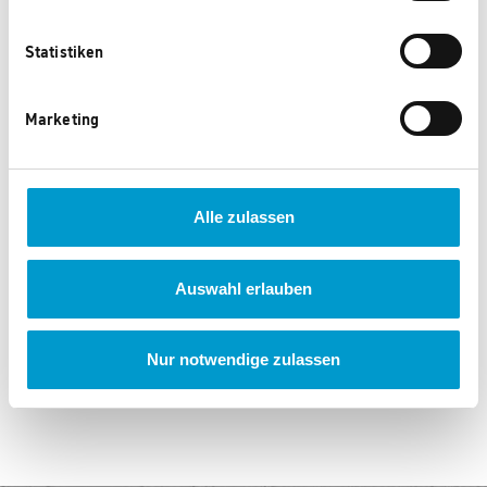
Statistiken
Marketing
Alle zulassen
GM CP Zollstock
GM CP Zettelbox
350 Punkte
450 Punkte
Auswahl erlauben
Nur notwendige zulassen
‹
1
2
3
...
104
›