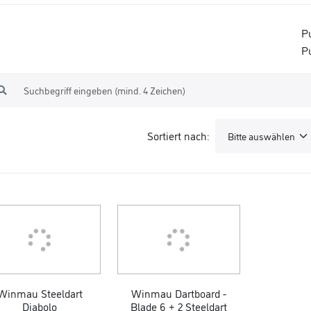
P
P
Sortiert nach:
Winmau Steeldart
Winmau Dartboard -
Diabolo
Blade 6 + 2 Steeldart