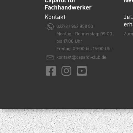
Fachhandwerker
Kontakt
Jet
erh
02273 / 952 958 50
Montag - Donnerstag: 09:00
Zum
bis 17:00 Uhr
Freitag: 09:00 bis 16:00 Uhr
kontakt@caparol-club.de