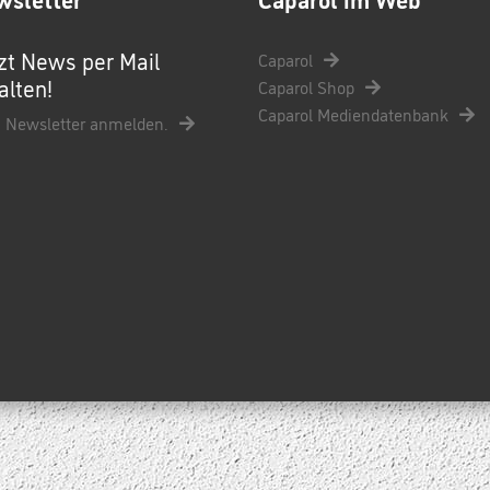
zt News per Mail
Caparol
alten!
Caparol Shop
Caparol Mediendatenbank
 Newsletter anmelden.