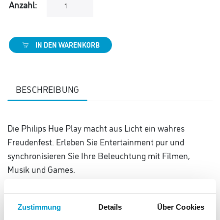
Anzahl:
IN DEN WARENKORB
BESCHREIBUNG
Die Philips Hue Play macht aus Licht ein wahres
Freudenfest. Erleben Sie Entertainment pur und
synchronisieren Sie Ihre Beleuchtung mit Filmen,
Musik und Games.
LED-Tischleuchten für das Hue Lichtsystem
Kommunikation: WLAN
Zustimmung
Details
Über Cookies
White & Color Ambiance