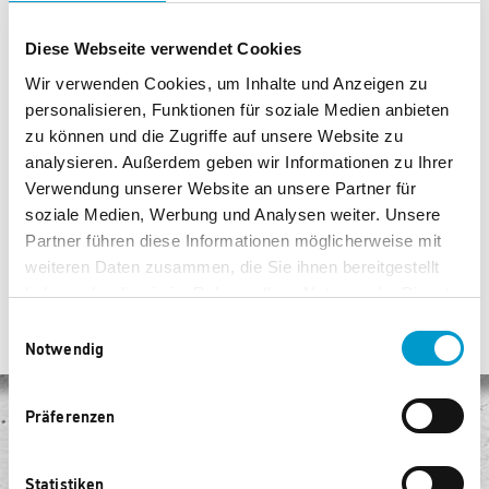
Synchronisierung zu Musik, Filmen und Videospielen
Diese Webseite verwendet Cookies
über Hue Sync
Wir verwenden Cookies, um Inhalte und Anzeigen zu
Optimale, flächige Lichtverteilung an der Wand
personalisieren, Funktionen für soziale Medien anbieten
Viele Platzierungs- und Montagemöglichkeiten
zu können und die Zugriffe auf unsere Website zu
Fest verbautes Leuchtmittel
analysieren. Außerdem geben wir Informationen zu Ihrer
Inklusive Netzanschluss
Verwendung unserer Website an unsere Partner für
Maße (cm): 25,2 x 3,6 x 4,3
soziale Medien, Werbung und Analysen weiter. Unsere
Partner führen diese Informationen möglicherweise mit
weiteren Daten zusammen, die Sie ihnen bereitgestellt
haben oder die sie im Rahmen Ihrer Nutzung der Dienste
gesammelt haben.
Einwilligungsauswahl
Notwendig
Präferenzen
Keine Versandkosten
Egal, wie viel Sie kaufen, Sie bezahlen keine Versandkosten!
Statistiken