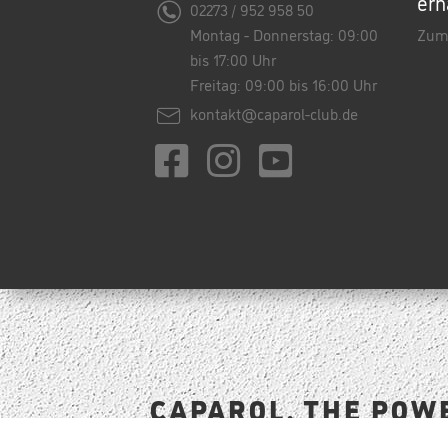
erh
02273 / 952 958 50
Montag - Donnerstag: 09:00
Zum
bis 17:00 Uhr
Freitag: 09:00 bis 16:00 Uhr
kontakt@caparol-club.de
CAPAROL. THE POW