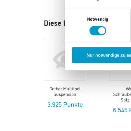
Einwilligungsauswahl
Notwendig
Diese Produkte könnten Ihn
Nur notwendige zula
Gerber Multitool
We
Suspension
Schraube
Satz 
3.925 Punkte
6.545 