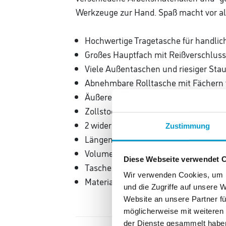
Werkzeuge zur Hand. Spaß macht vor all
Hochwertige Tragetasche für handli
Großes Hauptfach mit Reißverschlus
Viele Außentaschen und riesiger St
Abnehmbare Rolltasche mit Fächern f
Äußere Dokumententasche mit Reißv
Zollstocktasche mit Reißverschluss
2 widerstandsfähige Tragegriffe mit 
Zustimmung
Längenverstellbarer und gepolsterter
Volumen: 35 Liter
Diese Webseite verwendet 
Taschenmaße (BxHxT) ca. 330 x 500
Wir verwenden Cookies, um I
Material: 100 % Polyester (ca. 220 g/m
und die Zugriffe auf unsere 
Website an unsere Partner fü
möglicherweise mit weiteren
der Dienste gesammelt habe