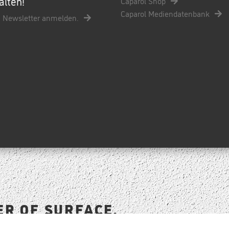
alten!
Caparol Shop
Caparol Mediendatenbank
 Newsletter anmelden.
ER OF SURFACE.