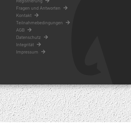
Registrierung
Fragen und Antworten
Kontakt
Teilnahmebedingungen
AGB
Datenschutz
Integrität
Impressum
PRODUCTION