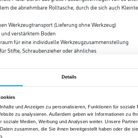
em die abnehmbare Rolltasche, durch die sich auch Kleintei
chen Werkzeugtransport (Lieferung ohne Werkzeug)
s und verstärktem Boden
auraum für eine individuelle Werkzeugzusammenstellung
ür Stifte, Schraubenzieher oder ähnliches
erschluss
Kunststoffverstärkung
Details
 Schultergurt für optimalen Tragekomfort
Cookies
 x 230 mm
nhalte und Anzeigen zu personalisieren, Funktionen für soziale
²)
Website zu analysieren. Außerdem geben wir Informationen zu I
r soziale Medien, Werbung und Analysen weiter. Unsere Partner
 Daten zusammen, die Sie ihnen bereitgestellt haben oder die s
n.