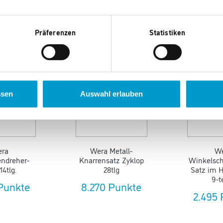
Präferenzen
Statistiken
en auch gefallen.
ssen
Auswahl erlauben
ra
Wera Metall-
W
ndreher-
Knarrensatz Zyklop
Winkelsch
14tlg.
28tlg
Satz im 
9-t
Punkte
8.270 Punkte
2.495