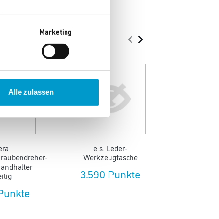
Marketing
Alle zulassen
era
e.s. Leder-
Wagner U
raubendreher-
Werkzeugtasche
Sprühsys
Handhalter
FL
3.590 Punkte
eilig
22.610
 Punkte