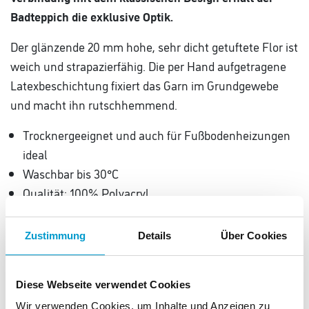
Badteppich die exklusive Optik.
Der glänzende 20 mm hohe, sehr dicht getuftete Flor ist
weich und strapazierfähig. Die per Hand aufgetragene
Latexbeschichtung fixiert das Garn im Grundgewebe
und macht ihn rutschhemmend.
Trocknergeeignet und auch für Fußbodenheizungen
ideal
Waschbar bis 30°C
Qualität: 100% Polyacryl
Gewicht: ca. 2900 g/qm
Maße: 50 x 60cm
Zustimmung
Details
Über Cookies
Der JOOP! Badteppich Classic wird in einer kleinen
Manufaktur in Deutschland in mehreren
Diese Webseite verwendet Cookies
handwerklichen Arbeitsgängen als Unikat hergestellt.
Wir verwenden Cookies, um Inhalte und Anzeigen zu