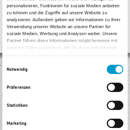
personalisieren, Funktionen für soziale Medien anbieten
zu können und die Zugriffe auf unsere Website zu
analysieren. Außerdem geben wir Informationen zu Ihrer
Verwendung unserer Website an unsere Partner für
soziale Medien, Werbung und Analysen weiter. Unsere
Partner führen diese Informationen möglicherweise mit
weiteren Daten zusammen, die Sie ihnen bereitgestellt
haben oder die sie im Rahmen Ihrer Nutzung der Dienste
gesammelt haben.
Einwilligungsauswahl
Notwendig
Keine Versandkosten
Egal, wie viel Sie kaufen, Sie bezahlen keine Versandkosten!
Präferenzen
Sicheres Einkaufen
Unser Shop ist mit modernster Sicherheitssoftware ausgestattet.
Statistiken
Kostenlose Rückgabe
Senden Sie die Ware innerhalb von 14 Tagen kostenlos zurück.
Marketing