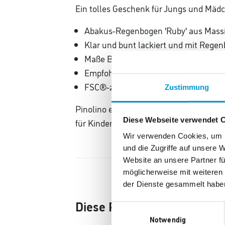
Ein tolles Geschenk für Jungs und Mäd
Abakus-Regenbogen 'Ruby' aus Massi
Klar und bunt lackiert und mit Regen
Maße B 28 x T 6 x H 21 cm
Empfohlen für Kinder ab 1 Jahr
FSC®-zertifiziert (FSC-C120795) und 
Zustimmung
Pinolino erfüllt seit 1997 Kinderträum
Diese Webseite verwendet 
für Kinder geeignete Lacke, Lasuren und
Wir verwenden Cookies, um I
und die Zugriffe auf unsere 
Website an unsere Partner fü
möglicherweise mit weiteren
der Dienste gesammelt habe
Diese Produkte könnten Ihn
Einwilligungsauswahl
Notwendig