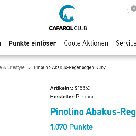
0
n
Punkte einlösen
Coole Aktionen
Servic
e & Lifestyle
Pinolino Abakus-Regenbogen Ruby
Artikelnr.:
S16853
Hersteller:
Pinolino
Pinolino Abakus-Re
1.070 Punkte