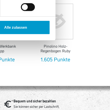
Alle zulassen
 Werkbank
Pinolino Holz-
Schildkrö
upp
Regenbogen Ruby
 Punkte
1.605 Punkte
4.105
Bequem und sicher bezahlen
Sie können sicher per Lastschrift,