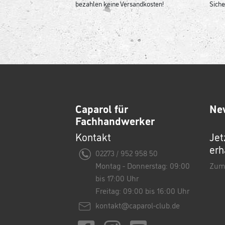
bezahlen keine Versandkosten!
Siche
Caparol für
Ne
Fachhandwerker
Kontakt
Jet
erh
02273 / 952 958 50
Montag - Donnerstag: 09:00
Zum
bis 17:00 Uhr
Freitag: 09:00 bis 16:00 Uhr
kontakt@caparol-club.de