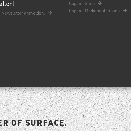
alten!
Caparol Shop
Caparol Mediendatenbank
 Newsletter anmelden.
ER OF SURFACE.