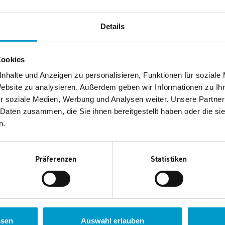
Details
WMF Eierbecher-Set Minions mit Salzstreuern und Löffel, 4-teilig
Cookies
nhalte und Anzeigen zu personalisieren, Funktionen für soziale
2.975 Punkte
Website zu analysieren. Außerdem geben wir Informationen zu I
r soziale Medien, Werbung und Analysen weiter. Unsere Partner
 Daten zusammen, die Sie ihnen bereitgestellt haben oder die s
n.
Präferenzen
Statistiken
Krups Ovomat Super Eierkocher
2.615 Punkte
ssen
Auswahl erlauben