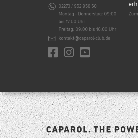
erh
02273 / 952 958 50
Montag - Donnerstag: 09:00
Zum
bis 17:00 Uhr
Freitag: 09:00 bis 16:00 Uhr
kontakt@caparol-club.de
CAPAROL. THE POW