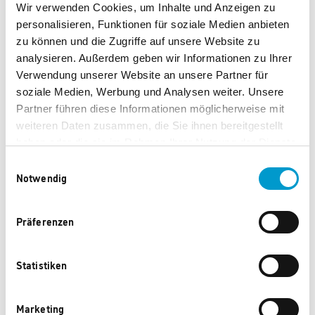
Wir verwenden Cookies, um Inhalte und Anzeigen zu
Zenitspiegel
personalisieren, Funktionen für soziale Medien anbieten
Okular (4 mm), Okular (12,5 mm), Okular (20 mm)
zu können und die Zugriffe auf unsere Website zu
Barlow-Linse, Bildumkehrlinse (Erecting Eyepiece)
analysieren. Außerdem geben wir Informationen zu Ihrer
Verwendung unserer Website an unsere Partner für
Mondfilter
soziale Medien, Werbung und Analysen weiter. Unsere
Farbig illustrierte Anleitung mit 32 Seiten
Partner führen diese Informationen möglicherweise mit
weiteren Daten zusammen, die Sie ihnen bereitgestellt
haben oder die sie im Rahmen Ihrer Nutzung der Dienste
gesammelt haben.
Einwilligungsauswahl
Notwendig
Diese Produkte könnten Ihnen auch
Präferenzen
gefallen.
Statistiken
Marketing