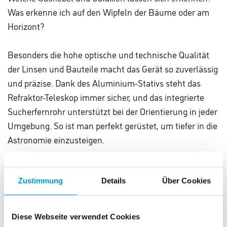
Was erkenne ich auf den Wipfeln der Bäume oder am
Horizont?
Besonders die hohe optische und technische Qualität
der Linsen und Bauteile macht das Gerät so zuverlässig
und präzise. Dank des Aluminium-Stativs steht das
Refraktor-Teleskop immer sicher, und das integrierte
Sucherfernrohr unterstützt bei der Orientierung in jeder
Umgebung. So ist man perfekt gerüstet, um tiefer in die
Astronomie einzusteigen.
Inhalt:
Zustimmung
Details
Über Cookies
Teleskop mit Aluminiumstativ und Fernrohrwiege
Ablageplatte für Zubehör
Einstellstange für Höhenverstellung
Diese Webseite verwendet Cookies
Sucherfernrohr