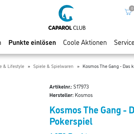
0
n
Punkte einlösen
Coole Aktionen
Servic
e & Lifestyle
Spiele & Spielwaren
Kosmos The Gang - Das ko
Artikelnr.:
S17973
Hersteller:
Kosmos
Kosmos The Gang - D
Pokerspiel