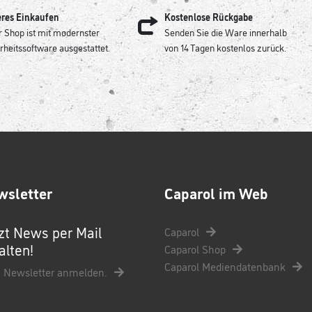
eres Einkaufen
Kostenlose Rückgabe
 Shop ist mit modernster
Senden Sie die Ware innerhalb
rheitssoftware ausgestattet.
von 14 Tagen kostenlos zurück.
wsletter
Caparol im Web
zt News per Mail
Caparol
alten!
Caparol Shop
Caparol Mediendatenbank
 Newsletter anmelden.