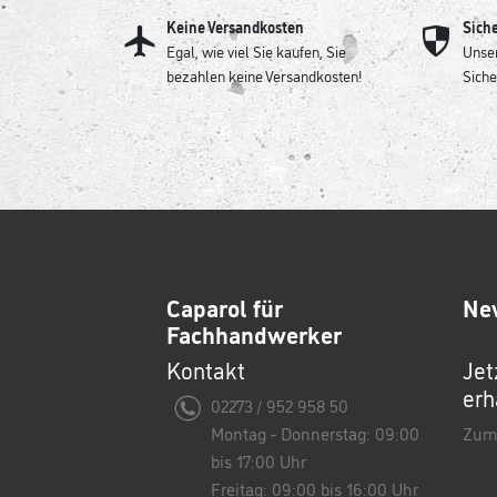
Keine Versandkosten
Sich
Egal, wie viel Sie kaufen, Sie
Unser
bezahlen keine Versandkosten!
Siche
Caparol für
Ne
Fachhandwerker
Kontakt
Jet
erh
02273 / 952 958 50
Montag - Donnerstag: 09:00
Zum
bis 17:00 Uhr
Freitag: 09:00 bis 16:00 Uhr