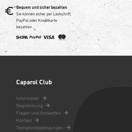
Bequem und sicher bezahlen
Sie können sicher per Lastschrift,
PayPal oder Kreditkarte
bezahlen.
Caparol Club
Informieren
Registrierung
Fragen und Antworten
Kontakt
Teilnahmebedingungen