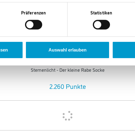
Cartronic Quadcopter Q5SC mit Kamera
Präferenzen
Statistiken
7.960 Punkte
ssen
Auswahl erlauben
Sternenlicht - Der kleine Rabe Socke
2.260 Punkte