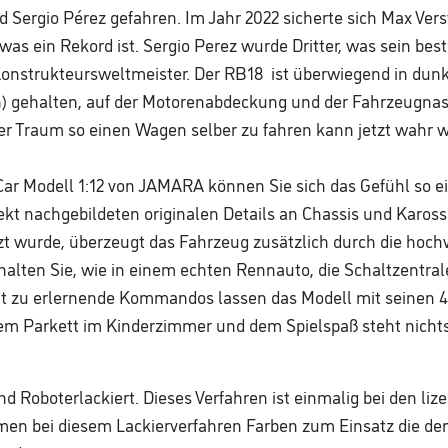
Sergio Pérez gefahren. Im Jahr 2022 sicherte sich Max Vers
was ein Rekord ist. Sergio Perez wurde Dritter, was sein be
strukteursweltmeister. Der RB18 ist überwiegend in dunkel
n) gehalten, auf der Motorenabdeckung und der Fahrzeugnas
Der Traum so einen Wagen selber zu fahren kann jetzt wahr 
e Car Modell 1:12 von JAMARA können Sie sich das Gefühl so 
kt nachgebildeten originalen Details an Chassis und Karos
zt wurde, überzeugt das Fahrzeug zusätzlich durch die hochw
lten Sie, wie in einem echten Rennauto, die Schaltzentral
cht zu erlernende Kommandos lassen das Modell mit seinen 
dem Parkett im Kinderzimmer und dem Spielspaß steht nich
 Roboterlackiert. Dieses Verfahren ist einmalig bei den liz
men bei diesem Lackierverfahren Farben zum Einsatz die dem