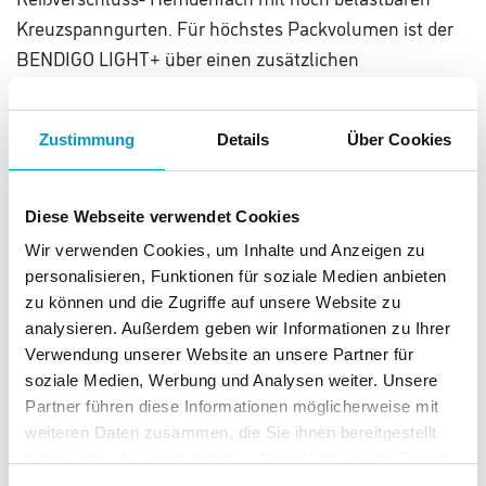
Kreuzspanngurten. Für höchstes Packvolumen ist der
BENDIGO LIGHT+ über einen zusätzlichen
Reißverschluss am Deckelfach noch größentechnisch
erweiterbar. Tragegriffe sind an der Kofferoberseite und
Zustimmung
Details
Über Cookies
seitlich des Koffers vorhanden.
Außenmaterial:
Stabiles, leichtes Polyester-Two-Tone-
Diese Webseite verwendet Cookies
Material für Langlebigkeit vielfältige
Wir verwenden Cookies, um Inhalte und Anzeigen zu
Einsatzmöglichkeiten.
personalisieren, Funktionen für soziale Medien anbieten
STRATIC CONNECT NFC-Chip
zu können und die Zugriffe auf unsere Website zu
analysieren. Außerdem geben wir Informationen zu Ihrer
Adress-Schild, Außentaschen, Teleskopfunktion ,
Verwendung unserer Website an unsere Partner für
Tragegriff
soziale Medien, Werbung und Analysen weiter. Unsere
Volumen: 105-120 L
Partner führen diese Informationen möglicherweise mit
Versenktes TSA-Schloss
weiteren Daten zusammen, die Sie ihnen bereitgestellt
4 Rollensystem
haben oder die sie im Rahmen Ihrer Nutzung der Dienste
gesammelt haben.