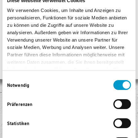
Diese Webseite verwendet Cookies
abnehmbaren, verstellbaren Schultergurt
Wir verwenden Cookies, um Inhalte und Anzeigen zu
Abnehmbare Tragehenkel
personalisieren, Funktionen für soziale Medien anbieten
Maße: 40 x 28.5 x 3.5 cm
zu können und die Zugriffe auf unsere Website zu
Volumen: 5 Liter
analysieren. Außerdem geben wir Informationen zu Ihrer
Verwendung unserer Website an unsere Partner für
soziale Medien, Werbung und Analysen weiter. Unsere
Partner führen diese Informationen möglicherweise mit
weiteren Daten zusammen, die Sie ihnen bereitgestellt
haben oder die sie im Rahmen Ihrer Nutzung der Dienste
gesammelt haben.
Einwilligungsauswahl
Notwendig
Keine Versandkosten
Präferenzen
Egal, wie viel Sie kaufen, Sie bezahlen keine Versandkosten!
Sicheres Einkaufen
Statistiken
Unser Shop ist mit modernster Sicherheitssoftware ausgestattet.