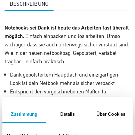
BESCHREIBUNG
Notebooks sei Dank ist heute das Arbeiten fast überall
möglich.
Einfach einpacken und los arbeiten. Umso
wichtiger, dass sie auch unterwegs sicher verstaut sind.
Wie in der neuen netbookbag. Gepolstert, variabel
tragbar – einfach praktisch.
Dank gepolstertem Hauptfach und einzigartigem
Look ist dein Netbook mehr als sicher verpackt
Entspricht den vorgeschriebenen Maßen für
Handgepäck
Gepolstertes Hauptfach mit großer
Zustimmung
Details
Über Cookies
Reißverschlussöffnung
2 Steckfächer und 1 Reißverschlussfach außen
2 Tragevarianten durch Tragehenkel und