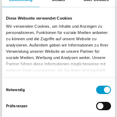
LED-Akkustand-Anzeige im Ladecase & am Earbud
Akku-schonendes Auto-Standby nach 10 min ohne
Diese Webseite verwendet Cookies
Signal
Wir verwenden Cookies, um Inhalte und Anzeigen zu
Lieferumfang:
personalisieren, Funktionen für soziale Medien anbieten
zu können und die Zugriffe auf unsere Website zu
1 × AIRY OPEN TWS Ohrhörer einzeln rechts
analysieren. Außerdem geben wir Informationen zu Ihrer
1 × AIRY OPEN TWS Ohrhörer einzeln links
Verwendung unserer Website an unsere Partner für
soziale Medien, Werbung und Analysen weiter. Unsere
1 × AIRY OPEN TWS Ladecase
Partner führen diese Informationen möglicherweise mit
1 × USB-C Ladekabel für AIRY OPEN TWS
weiteren Daten zusammen, die Sie ihnen bereitgestellt
haben oder die sie im Rahmen Ihrer Nutzung der Dienste
gesammelt haben.
Einwilligungsauswahl
Notwendig
Präferenzen
Diese Produkte könnten Ihnen auch
gefallen.