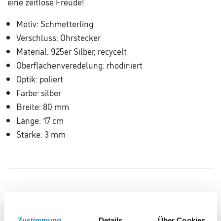
eine zeitlose Freude!
Motiv: Schmetterling
Verschluss: Ohrstecker
Material: 925er Silber, recycelt
Oberflächenveredelung: rhodiniert
Optik: poliert
Farbe: silber
Breite: 80 mm
Länge: 17 cm
Stärke: 3 mm
Diese Produkte könnten Ihnen auch
Zustimmung
Details
Über Cookies