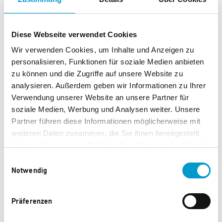
gefallen.
Neu
Diese Webseite verwendet Cookies
Wir verwenden Cookies, um Inhalte und Anzeigen zu
personalisieren, Funktionen für soziale Medien anbieten
zu können und die Zugriffe auf unsere Website zu
analysieren. Außerdem geben wir Informationen zu Ihrer
Verwendung unserer Website an unsere Partner für
soziale Medien, Werbung und Analysen weiter. Unsere
Partner führen diese Informationen möglicherweise mit
weiteren Daten zusammen, die Sie ihnen bereitgestellt
Jette Armband Swing
Jette Kette Swing
haben oder die sie im Rahmen Ihrer Nutzung der Dienste
gesammelt haben.
Einwilligungsauswahl
10.115 Punkte
12.600 Punkte
Notwendig
Präferenzen