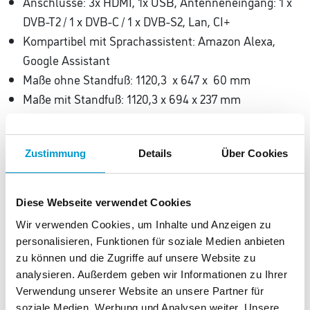
Anschlüsse: 3x HDMI, 1x USB, Antenneneingang: 1 x
DVB-T2 / 1 x DVB-C / 1 x DVB-S2, Lan, CI+
Kompartibel mit Sprachassistent: Amazon Alexa,
Google Assistant
Maße ohne Standfuß: 1120,3 x 647 x 60 mm
Maße mit Standfuß: 1120,3 x 694 x 237 mm
Gewicht ohne Standfuß: 9,6 kg
Gewicht mit Standfuß: 9,9 kg
Zustimmung
Details
Über Cookies
Lieferumfang: QLED TV Vision AI Smart TV
(GQ50Q7FAAUXZG), Premium Solar Smart Remote
Diese Webseite verwendet Cookies
Wir verwenden Cookies, um Inhalte und Anzeigen zu
personalisieren, Funktionen für soziale Medien anbieten
zu können und die Zugriffe auf unsere Website zu
analysieren. Außerdem geben wir Informationen zu Ihrer
Verwendung unserer Website an unsere Partner für
Diese Produkte könnten Ihnen auch
soziale Medien, Werbung und Analysen weiter. Unsere