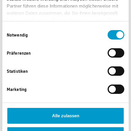
gefallen.
Partner führen diese Informationen möglicherweise mit
weiteren Daten zusammen, die Sie ihnen bereitgestellt
haben oder die sie im Rahmen Ihrer Nutzung der Dienste
gesammelt haben.
Einwilligungsauswahl
Notwendig
Präferenzen
Statistiken
Sony LED Smart TV 32 Zoll
LG OLED Smart TV 4K 48
Zoll
Marketing
35.340 Punkte
79.730 Punkte
Alle zulassen