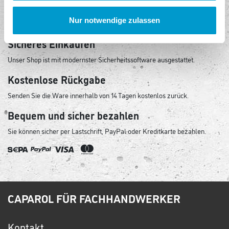
Keine Versandkosten
Nur notwendige zulassen
Egal, wie viel Sie kaufen, Sie bezahlen keine Versandkosten!
Sicheres Einkaufen
Unser Shop ist mit modernster Sicherheitssoftware ausgestattet.
Kostenlose Rückgabe
Senden Sie die Ware innerhalb von 14 Tagen kostenlos zurück.
Bequem und sicher bezahlen
Sie können sicher per Lastschrift, PayPal oder Kreditkarte bezahlen.
CAPAROL FÜR FACHHANDWERKER
Kontakt