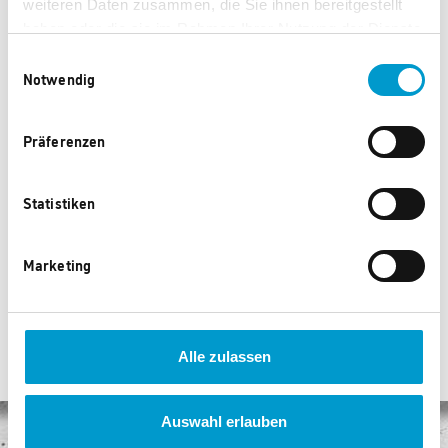
weiteren Daten zusammen, die Sie ihnen bereitgestellt
haben oder die sie im Rahmen Ihrer Nutzung der Dienste
gesammelt haben.
Einwilligungsauswahl
Notwendig
Präferenzen
Pinolino Kaufladen
Pinolino 2-in-1 Kinder- und
Statistiken
"Wilma"
Bollerwagen Cubi
11.185 Punkte
24.870 Punkte
Marketing
Alle zulassen
Auswahl erlauben