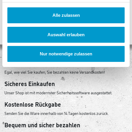
8.555 Punkte
Alle zulassen
Auswahl erlauben
Nur notwendige zulassen
Keine Versandkosten
Egal, wie viel Sie kaufen, Sie bezahlen keine Versandkosten!
Sicheres Einkaufen
Unser Shop ist mit modernster Sicherheitssoftware ausgestattet.
Kostenlose Rückgabe
Senden Sie die Ware innerhalb von 14 Tagen kostenlos zurück.
Bequem und sicher bezahlen