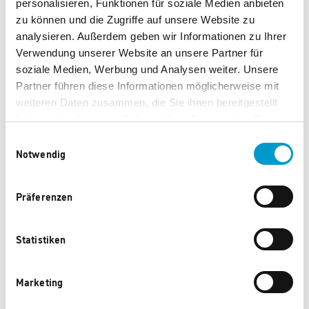
personalisieren, Funktionen für soziale Medien anbieten
Invictus Hair D7 Haartrockner, Set 4-tlg.
zu können und die Zugriffe auf unsere Website zu
analysieren. Außerdem geben wir Informationen zu Ihrer
8.270 Punkte
Verwendung unserer Website an unsere Partner für
soziale Medien, Werbung und Analysen weiter. Unsere
Partner führen diese Informationen möglicherweise mit
weiteren Daten zusammen, die Sie ihnen bereitgestellt
haben oder die sie im Rahmen Ihrer Nutzung der Dienste
gesammelt haben.
Einwilligungsauswahl
Notwendig
Ufree Herren Profi- Haarschneidemaschine
3.630 Punkte
Präferenzen
Neu
Statistiken
Marketing
Stratric Tagesrucksack Move