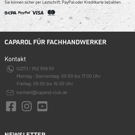
Sie können sicher per Lastschrift, PayPal oder Kreditkarte bezahlen.
CAPAROL FÜR FACHHANDWERKER
Kontakt
02273 / 952 958 50
Montag - Donnerstag: 09:00 bis 17:00 Uhr
Freitag: 09:00 bis 16:00 Uhr
kontakt@caparol-club.de
NEWSLETTER