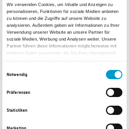
10 Lolli-Stiele
Wir verwenden Cookies, um Inhalte und Anzeigen zu
Anleitung
personalisieren, Funktionen für soziale Medien anbieten
zu können und die Zugriffe auf unsere Website zu
Zusätzlich werden
nur haushaltsübliche Materialien
analysieren. Außerdem geben wir Informationen zu Ihrer
benötigt (z.B. Herd, Kochtopf, Löffel, etc.).
Verwendung unserer Website an unsere Partner für
soziale Medien, Werbung und Analysen weiter. Unsere
Partner führen diese Informationen möglicherweise mit
weiteren Daten zusammen, die Sie ihnen bereitgestellt
haben oder die sie im Rahmen Ihrer Nutzung der Dienste
gesammelt haben.
Einwilligungsauswahl
Notwendig
Diese Produkte könnten Ihnen auch
gefallen.
Präferenzen
Statistiken
Marketing