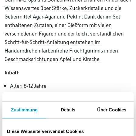
Wissenswertes über Stärke, Zuckerkristalle und die
Geliermittel Agar-Agar und Pektin. Dank der im Set
enthaltenen Zutaten, einer Gießform mit vielen
verschiedenen Figuren und der leicht verständlichen
Schritt-für-Schritt-Anleitung entstehen im
Handumdrehen farbenfrohe Fruchtgummis in den
Geschmacksrichtungen Apfel und Kirsche.
Inhalt:
Alter: 8-12 Jahre
Zuckerzubereitung mit Kirschgeschmack (100 g)
Zuckerzubereitung mit Apfelgeschmack (100 g)
Zustimmung
Details
Über Cookies
Geliermittel-Zucker-Mischung (20 g)
Gießform
Messbecher
Diese Webseite verwendet Cookies