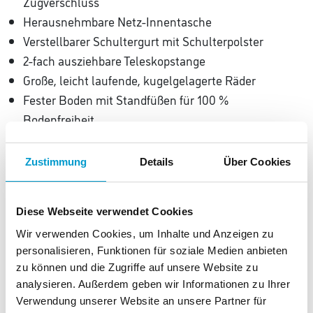
Zugverschluss
Herausnehmbare Netz-Innentasche
Verstellbarer Schultergurt mit Schulterpolster
2-fach ausziehbare Teleskopstange
Große, leicht laufende, kugelgelagerte Räder
Fester Boden mit Standfüßen für 100 %
Bodenfreiheit
100 % hochwertiges recyceltes Polyestergewebe,
wasserabweisend
Zustimmung
Details
Über Cookies
Clip-Halterungen zum Befestigen am Einkaufswagen
Maße: 42 x 47.5 x 32 cm
Diese Webseite verwendet Cookies
Volumen: 40 Liter
Wir verwenden Cookies, um Inhalte und Anzeigen zu
Inklusive 2 Einkaufswagen-Chips
personalisieren, Funktionen für soziale Medien anbieten
zu können und die Zugriffe auf unsere Website zu
analysieren. Außerdem geben wir Informationen zu Ihrer
Verwendung unserer Website an unsere Partner für