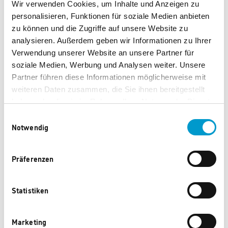
Material
Wir verwenden Cookies, um Inhalte und Anzeigen zu
100 % hochwertiges recyceltes Polyestergewebe,
personalisieren, Funktionen für soziale Medien anbieten
wasserabweisend
zu können und die Zugriffe auf unsere Website zu
analysieren. Außerdem geben wir Informationen zu Ihrer
Abmessungen
Verwendung unserer Website an unsere Partner für
Maße (BxHxT in cm): 48 x 29 x 28 cm
soziale Medien, Werbung und Analysen weiter. Unsere
Partner führen diese Informationen möglicherweise mit
Volumen in Liter: 22
weiteren Daten zusammen, die Sie ihnen bereitgestellt
haben oder die sie im Rahmen Ihrer Nutzung der Dienste
gesammelt haben.
Einwilligungsauswahl
Notwendig
Präferenzen
Dieses Produkt könnte Ihnen auch gefallen.
Statistiken
Marketing