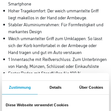
Smartphone
Hoher Tragekomfort: Der weich ummantelte Griff
liegt makellos in der Hand oder Armbeuge.
Stabiler Aluminiumrahmen: Für Formfestigkeit und
markantes Design
Weich ummantelter Griff zum Umklappen: So lässt
sich der Korb komfortabel in der Armbeuge oder
Hand tragen und gut im Auto verstauen
1 Innentasche mit Reißverschluss: Zum Unterbringen
von Handy, Münzen, Schlüssel oder Einkaufsliste
Fester Boden mit Standfüßen für 100 %
Bodenfreiheit: Schützt vor Schmutz und Feuchtigkeit
vom Boden
Zustimmung
Details
Über Cookies
Optionales Zubehör: carrybag cover: Als Sicht- und
Wetterschutz
Diese Webseite verwendet Cookies