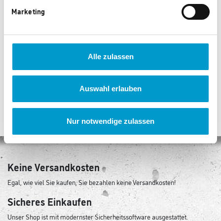
Marketing
CaDA Humvee Bausatz
Jamara Rutscher Classic
Car weiß
1.165 Punkte
3.435 Punkte
Alle zulassen
Auswahl erlauben
Nur notwendige zulassen
Keine Versandkosten
Egal, wie viel Sie kaufen, Sie bezahlen keine Versandkosten!
Sicheres Einkaufen
Unser Shop ist mit modernster Sicherheitssoftware ausgestattet.