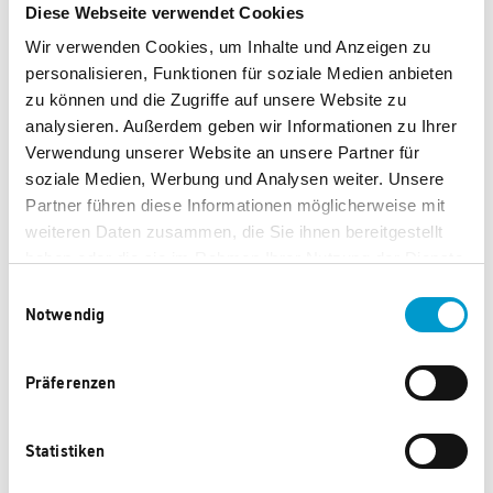
Diese Webseite verwendet Cookies
Verständnis
Wir verwenden Cookies, um Inhalte und Anzeigen zu
Lieferumfang Bricks: Modell + Anleitung
personalisieren, Funktionen für soziale Medien anbieten
zu können und die Zugriffe auf unsere Website zu
analysieren. Außerdem geben wir Informationen zu Ihrer
Verwendung unserer Website an unsere Partner für
soziale Medien, Werbung und Analysen weiter. Unsere
Partner führen diese Informationen möglicherweise mit
Diese Produkte könnten Ihnen auch
weiteren Daten zusammen, die Sie ihnen bereitgestellt
gefallen.
haben oder die sie im Rahmen Ihrer Nutzung der Dienste
gesammelt haben.
Einwilligungsauswahl
Notwendig
Präferenzen
Statistiken