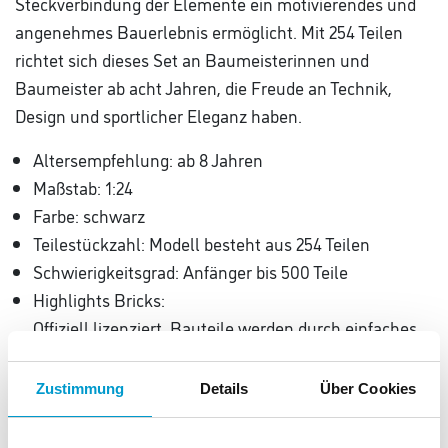
Steckverbindung der Elemente ein motivierendes und
angenehmes Bauerlebnis ermöglicht. Mit 254 Teilen
richtet sich dieses Set an Baumeisterinnen und
Baumeister ab acht Jahren, die Freude an Technik,
Design und sportlicher Eleganz haben.
Altersempfehlung: ab 8 Jahren
Maßstab: 1:24
Farbe: schwarz
Teilestückzahl: Modell besteht aus 254 Teilen
Schwierigkeitsgrad: Anfänger bis 500 Teile
Highlights Bricks:
Offiziell lizenziert, Bauteile werden durch einfaches
Zusammenstecken miteinander verbunden,
Detailgetreues Design, Profilierte Gummireifen,
Zustimmung
Details
Über Cookies
Transparente Windschutzscheibe, Bedruckte
Bauteile, Fördert die Feinmotorik und technisches