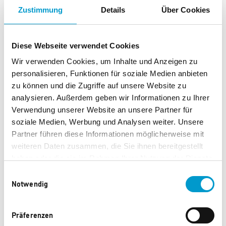
Zustimmung
Details
Über Cookies
Ein dynamisches Indoor-Spielzeug in klassischem Weiß-
Schwarz, das kleine Fußballfans begeistert und jede
Menge Bewegung, Action und leuchtende
Diese Webseite verwendet Cookies
Spielmomente ins Zuhause bringt.
Wir verwenden Cookies, um Inhalte und Anzeigen zu
personalisieren, Funktionen für soziale Medien anbieten
Schwebender Indoor Hover Fußball
zu können und die Zugriffe auf unsere Website zu
Mischung aus Fußball und Air Hockey
analysieren. Außerdem geben wir Informationen zu Ihrer
Mehrfarbige LED Beleuchtung
Verwendung unserer Website an unsere Partner für
Maße: 17,8 x 17,8 x 6,7 cm
soziale Medien, Werbung und Analysen weiter. Unsere
Gewicht: 0,09 kg
Partner führen diese Informationen möglicherweise mit
weiteren Daten zusammen, die Sie ihnen bereitgestellt
Altersempfehlung: Ab 3 Jahren
haben oder die sie im Rahmen Ihrer Nutzung der Dienste
gesammelt haben.
Einwilligungsauswahl
Notwendig
Präferenzen