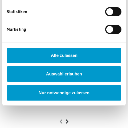
Diese Produkte könnten Ihnen auch
gefallen.
Statistiken
Marketing
Alle zulassen
Auswahl erlauben
Schildkröt Tragbares
Dunlop Fußballtor-Set
Fussballtor XL
Nur notwendige zulassen
5.295 Punkte
3.865 Punkte