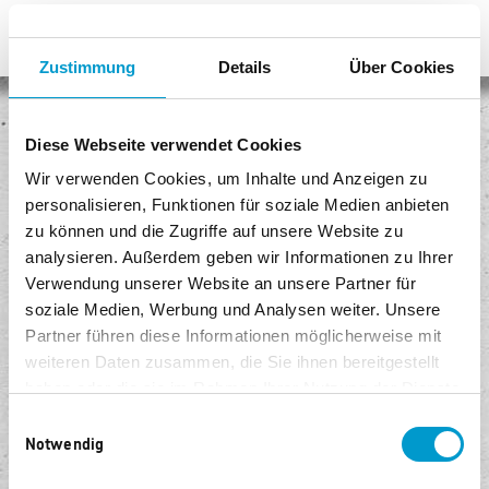
Zustimmung
Details
Über Cookies
Keine Versandkosten
Diese Webseite verwendet Cookies
Egal, wie viel Sie kaufen, Sie bezahlen keine Versandkosten!
Wir verwenden Cookies, um Inhalte und Anzeigen zu
personalisieren, Funktionen für soziale Medien anbieten
Sicheres Einkaufen
zu können und die Zugriffe auf unsere Website zu
Unser Shop ist mit modernster Sicherheitssoftware ausgestattet.
analysieren. Außerdem geben wir Informationen zu Ihrer
Verwendung unserer Website an unsere Partner für
Kostenlose Rückgabe
soziale Medien, Werbung und Analysen weiter. Unsere
Senden Sie die Ware innerhalb von 14 Tagen kostenlos zurück.
Partner führen diese Informationen möglicherweise mit
weiteren Daten zusammen, die Sie ihnen bereitgestellt
Bequem und sicher bezahlen
haben oder die sie im Rahmen Ihrer Nutzung der Dienste
Sie können sicher per Lastschrift, PayPal oder Kreditkarte bezahlen.
gesammelt haben.
Einwilligungsauswahl
Notwendig