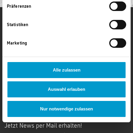
Präferenzen
CAPAROL FÜR FACHHANDWERKER
Statistiken
Kontakt
Marketing
02273 / 952 958 50
Montag - Donnerstag: 09:00 bis 17:00 Uhr
Freitag: 09:00 bis 16:00 Uhr
kontakt@caparol-club.de
Alle zulassen
Auswahl erlauben
NEWSLETTER
Nur notwendige zulassen
Jetzt News per Mail erhalten!