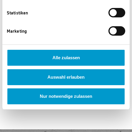
Statistiken
Marketing
Alle zulassen
075084 AmphiSilan FREE
074947 AmphiSilan Free 12
Nespri 25 L weiss
5L 4002382042483 814959
0 Punkte
0 Punkte
Auswahl erlauben
‹
1
2
3
...
28
›
Nur notwendige zulassen