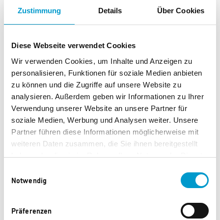
Zustimmung
Details
Über Cookies
0 Punkte
0 Punkte
Diese Webseite verwendet Cookies
Wir verwenden Cookies, um Inhalte und Anzeigen zu
personalisieren, Funktionen für soziale Medien anbieten
zu können und die Zugriffe auf unsere Website zu
analysieren. Außerdem geben wir Informationen zu Ihrer
Verwendung unserer Website an unsere Partner für
soziale Medien, Werbung und Analysen weiter. Unsere
Partner führen diese Informationen möglicherweise mit
weiteren Daten zusammen, die Sie ihnen bereitgestellt
075100 CapaTrend 12 5 L
075096 Capatect
haben oder die sie im Rahmen Ihrer Nutzung der Dienste
Fassadenputz K20 25kg
gesammelt haben.
Einwilligungsauswahl
0 Punkte
0 Punkte
Notwendig
Präferenzen