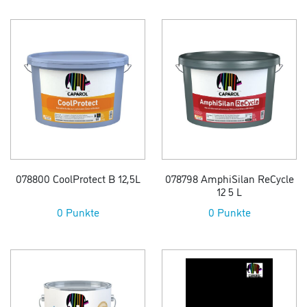
078800 CoolProtect B 12,5L
078798 AmphiSilan ReCycle
12 5 L
0 Punkte
0 Punkte