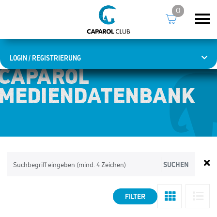
0
LOGIN / REGISTRIERUNG
CAPAROL
CAPAROL
MEDIENDATEN­BANK
MEDIENDATEN­BANK
SUCHEN
FILTER