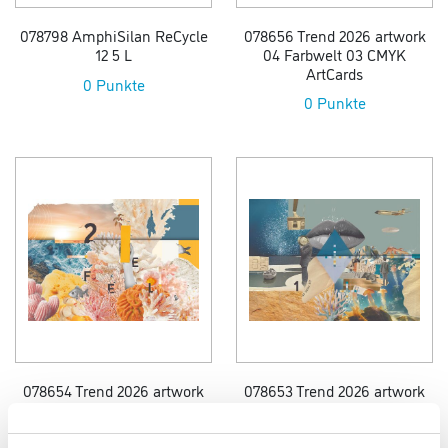
078798 AmphiSilan ReCycle
078656 Trend 2026 artwork
12 5 L
04 Farbwelt 03 CMYK
ArtCards
0 Punkte
0 Punkte
078654 Trend 2026 artwork
078653 Trend 2026 artwork
03 Farbwelt 02 CMYK
02 Farbwelt 01 CMYK
ArtCards
ArtCards erweitert