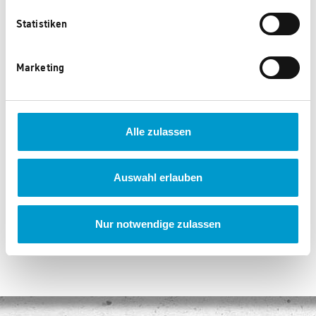
Statistiken
Marketing
078644 TREND2026 PA 1
078643 TREND2026 NA 2
Alle zulassen
0 Punkte
0 Punkte
Auswahl erlauben
‹
1
2
3
...
84
›
Nur notwendige zulassen