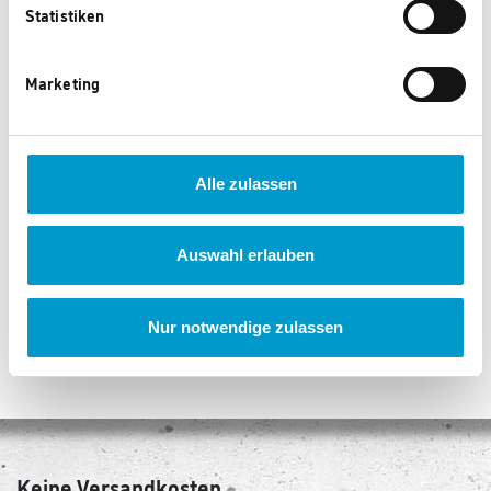
Statistiken
Marketing
017542 A
008596
Alle zulassen
0 Punkte
0 Punkte
Auswahl erlauben
‹
1
2
3
›
Nur notwendige zulassen
Keine Versandkosten