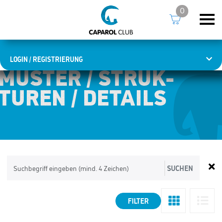
0
LOGIN / REGISTRIERUNG
MUSTER / STRUK­
MUSTER / STRUK­
TUREN / DETAILS
TUREN / DETAILS
SUCHEN
FILTER