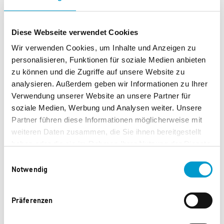
Diese Webseite verwendet Cookies
Wir verwenden Cookies, um Inhalte und Anzeigen zu
personalisieren, Funktionen für soziale Medien anbieten
zu können und die Zugriffe auf unsere Website zu
analysieren. Außerdem geben wir Informationen zu Ihrer
Verwendung unserer Website an unsere Partner für
soziale Medien, Werbung und Analysen weiter. Unsere
Partner führen diese Informationen möglicherweise mit
017554 A
017553 A
weiteren Daten zusammen, die Sie ihnen bereitgestellt
haben oder die sie im Rahmen Ihrer Nutzung der Dienste
0 Punkte
0 Punkte
gesammelt haben.
Einwilligungsauswahl
Notwendig
Präferenzen