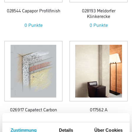
028544 Capapor Profilfinish
028193 Meldorfer
Klinkerecke
0 Punkte
0 Punkte
026917 Capatect Carbon
017562 A
Line NL
0 Punkte
0 Punkte
Zustimmung
Details
Über Cookies