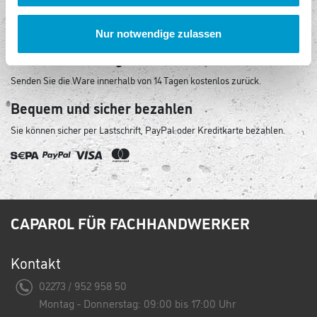
Sicheres Einkaufen
Unser Shop ist mit modernster Sicherheitssoftware ausgestattet.
Nur notwendige zulassen
Kostenlose Rückgabe
Senden Sie die Ware innerhalb von 14 Tagen kostenlos zurück.
Bequem und sicher bezahlen
Sie können sicher per Lastschrift, PayPal oder Kreditkarte bezahlen.
CAPAROL FÜR FACHHANDWERKER
Kontakt
02273 / 952 958 50
Montag - Donnerstag: 09:00 bis 17:00 Uhr