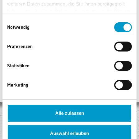
weiteren Daten zusammen, die Sie ihnen bereitgestellt
haben oder die sie im Rahmen Ihrer Nutzung der Dienste
gesammelt haben.
Einwilligungsauswahl
Notwendig
Apple iPhone 16e
Siemens Kaffeevollautomat
TQ515D03
65.330 Punkte
65.450 Punkte
Präferenzen
Statistiken
‹
1
...
98
99
100
...
104
›
Marketing
Alle zulassen
Keine Versandkosten
Egal, wie viel Sie kaufen, Sie bezahlen keine Versandkosten!
Auswahl erlauben