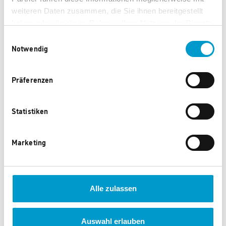
Kosmos Ubongo 3-D
Die drei ??? Detektiv-Koffer
weiteren Daten zusammen, die Sie ihnen bereitgestellt
haben oder die sie im Rahmen Ihrer Nutzung der Dienste
3.150 Punkte
3.150 Punkte
gesammelt haben.
Einwilligungsauswahl
Notwendig
Präferenzen
Statistiken
Marketing
Piantik Spielesammlung
Kosmos Chemielabor C1000
300
Alle zulassen
3.745 Punkte
3.985 Punkte
Auswahl erlauben