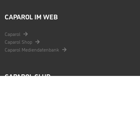
CAPAROL IM WEB
Caparol
Caparol Shop
Caparol Mediendatenbank
CAPAROL CLUB
Informieren
Registrierung
Fragen und Antworten
Kontakt
Teilnahmebedingungen
AGB