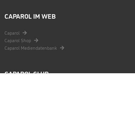
CAPAROL IM WEB
Caparol
Caparol Shop
Caparol Mediendatenbank
CAPAROL CLUB
Informieren
Registrierung
Fragen und Antworten
Kontakt
Teilnahmebedingungen
AGB