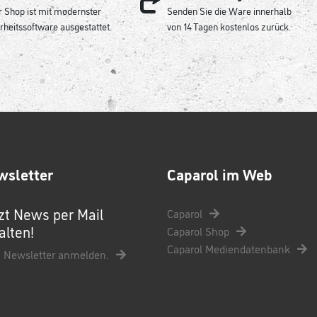
 Shop ist mit modernster
Senden Sie die Ware innerhalb
rheitssoftware ausgestattet.
von 14 Tagen kostenlos zurück.
wsletter
Caparol im Web
zt News per Mail
Caparol
alten!
Caparol Shop
Caparol Mediendatenbank
 Newsletter anmelden.