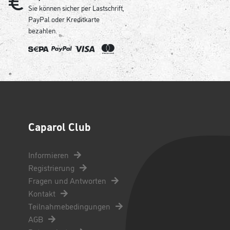
Sie können sicher per Lastschrift,
PayPal oder Kreditkarte
bezahlen.
Caparol Club
Informieren
Registrierung
Fragen und Antworten
Kontakt
Teilnahmebedingungen
AGB