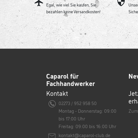
Egal, wie viel Sie kaufen, Sie
Unser
bezahlen keine Versandkosten!
Siche
Caparol für
Ne
Fachhandwerker
Kontakt
Jet
erh
02273 / 952 958 50
Montag - Donnerstag: 09:00
Zum
bis 17:00 Uhr
Freitag: 09:00 bis 16:00 Uhr
kontakt@caparol-club.de