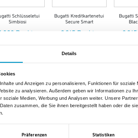
gatti Schlüsseletui
Bugatti Kreditkartenetui
Bugatti S
Simbiosi
Secure Smart
Blac
1.960 Punkte
2.245 Punkte
2.245
Neu
Details
Cookies
nhalte und Anzeigen zu personalisieren, Funktionen für soziale
Website zu analysieren. Außerdem geben wir Informationen zu I
r soziale Medien, Werbung und Analysen weiter. Unsere Partner
 Daten zusammen, die Sie ihnen bereitgestellt haben oder die s
atti Geldbörse Super
Bugatti Minibörse
Bugatti Ge
n.
Slim RFID
Neaples
M
2.975 Punkte
2.975 Punkte
3.080
Präferenzen
Statistiken