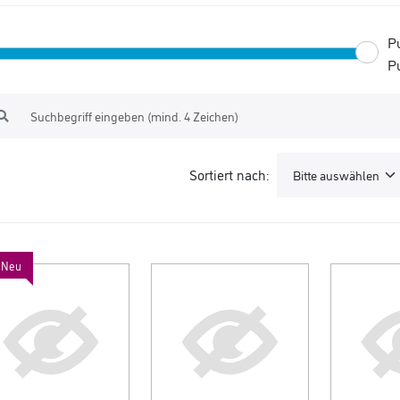
P
P
Sortiert nach:
Neu