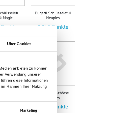
chlüsseletui
Bugatti Schlüsseletui
k Magic
Neaples
 Punkte
2.840 Punkte
Über Cookies
 Medien anbieten zu können
hrer Verwendung unserer
 führen diese Informationen
ie im Rahmen Ihrer Nutzung
ldbörse Black
Bugatti Münzbörse
agic
Neaples
 Punkte
3.150 Punkte
Marketing