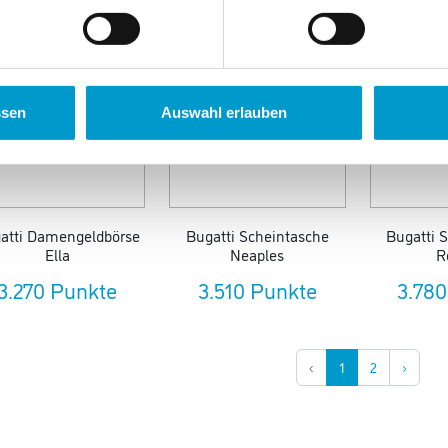
Neu
ssen
Auswahl erlauben
atti Damengeldbörse
Bugatti Scheintasche
Bugatti 
Ella
Neaples
R
3.270 Punkte
3.510 Punkte
3.780
‹
1
2
›